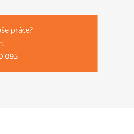
aše práce?
m:
0 095