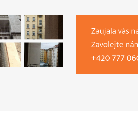
Zaujala vás n
Zavolejte ná
+420 777 06