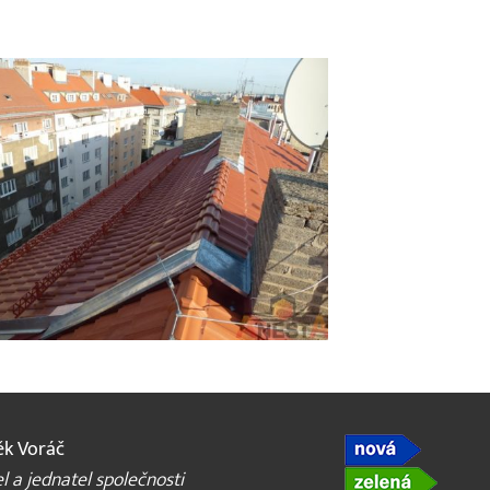
k Voráč
l a jednatel společnosti