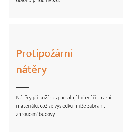
oblohu plnou hvězd.
Protipožární
nátěry
Nátěry při požáru zpomalují hoření či tavení
materiálu, což ve výsledku může zabránit
zhroucení budovy.