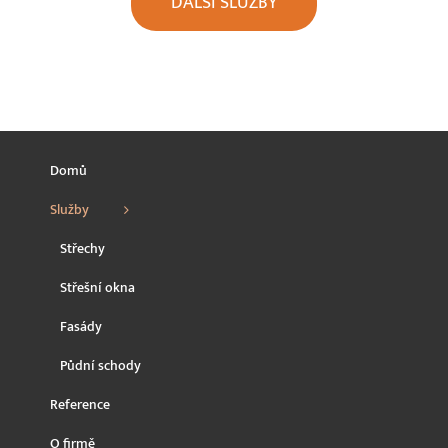
DALŠÍ SLUŽBY
Domů
Služby
Střechy
Střešní okna
Fasády
Půdní schody
Reference
O firmě