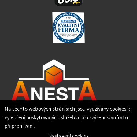
Na těchto webových stránkách jsou využívány cookies k
Audio
vylepšení poskytovaných služeb a pro zvýšení komfortu
00:00
00:00
přehrávač
při prohlížení.
Audio
Nastavení cookies